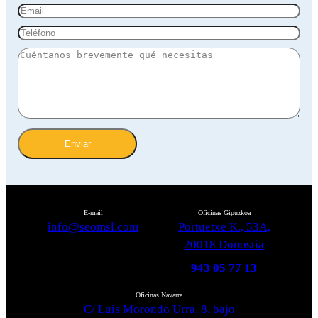
Enviar
E-mail
Oficinas Gipuzkoa
info@seomsl.com
Portuetxe K., 53A,
20018 Donostia
943 05 77 13
Oficinas Navarra
C/ Luis Morondo Urra, 8, bajo