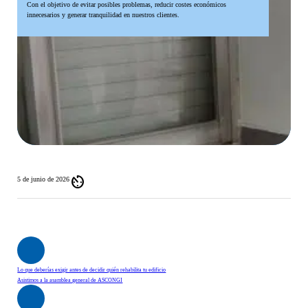
Con el objetivo de evitar posibles problemas, reducir costes económicos
innecesarios y generar tranquilidad en nuestros clientes.
av_timer
5 de junio de 2026
Lo que deberías exigir antes de decidir quién rehabilita tu edificio
Asistimos a la asamblea general de ASCONGI