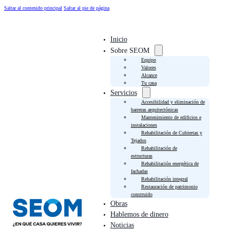
Saltar al contenido principal
Saltar al pie de página
Inicio
Sobre SEOM
Equipo
Valores
Alcance
Tu casa
Servicios
Accesibilidad y eliminación de
barreras arquitectónicas
Mantenimiento de edificios e
instalaciones
Rehabilitación de Cubiertas y
Tejados
Rehabilitación de
estructuras
Rehabilitación energética de
fachadas
Rehabilitación integral
Restauración de patrimonio
construido
Obras
Hablemos de dinero
Noticias