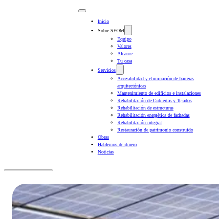
Inicio
Sobre SEOM
Equipo
Valores
Alcance
Tu casa
Servicios
Accesibilidad y eliminación de barreras
arquitectónicas
Mantenimiento de edificios e instalaciones
Rehabilitación de Cubiertas y Tejados
Rehabilitación de estructuras
Rehabilitación energética de fachadas
Rehabilitación integral
Restauración de patrimonio construido
Obras
Hablemos de dinero
Noticias