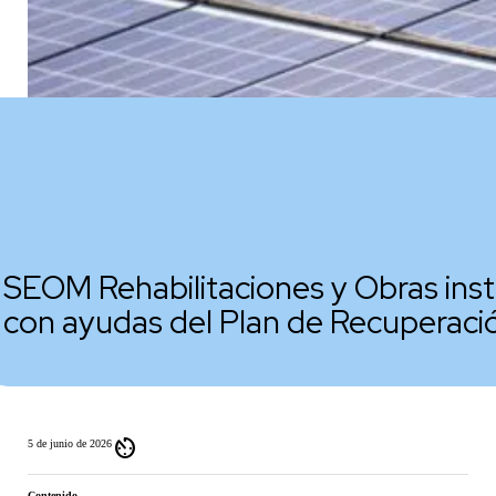
SEOM Rehabilitaciones y Obras ins
con ayudas del Plan de Recuperac
av_timer
5 de junio de 2026
Contenido