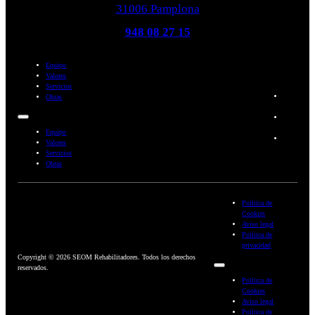
31006 Pamplona
948 08 27 15
Equipo
Valores
Servicios
Obras
Equipo
Valores
Servicios
Obras
Política de
Cookies
Aviso legal
Política de
privacidad
Copyright © 2026 SEOM Rehabilitadores. Todos los derechos
reservados.
Política de
Cookies
Aviso legal
Política de