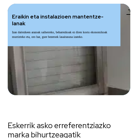
add
Eraikin eta instalazioen mantentze-
lanak
Izan daitezkeen arazoak saihesteko, beharrezkoak ez diren kostu ekonomikoak
murrizteko eta, oro har, gure bezeroek lasaitasuna izateko.
Eskerrik asko erreferentziazko
marka bihurtzeagatik