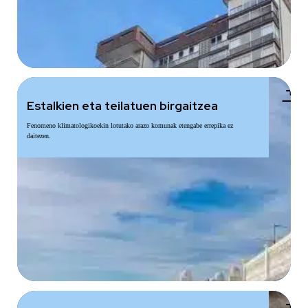
add
Estalkien eta teilatuen birgaitzea
Fenomeno klimatologikoekin lotutako arazo komunak etengabe errepika ez
daitezen.
add