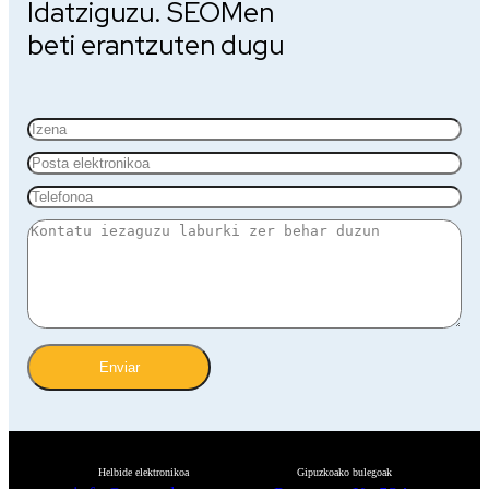
Idatziguzu. SEOMen
beti erantzuten dugu
Enviar
Helbide elektronikoa
Gipuzkoako bulegoak