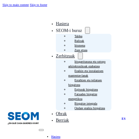
Skip to main content
Skip to footer
Hasiera
SEOM-i buruz
Taldea
Balioak
Irismena
Zure etxea
Zerbitzuak
Irisgarritasuna eta oztopo
arkitektonikoak ezabatzea
Eraikin eta instalazioen
mantentze-lanak
Estalkien eta teilatuen
birgaitzea
Egiturak birgaitzea
Fatxaden birgaitze
energetikoa
Birgaitze integrala
Ondare eraikia birgaitzea
Obrak
ES
Berriak
Hasiera