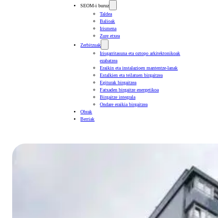
SEOM-i buruz
Taldea
Balioak
Irismena
Zure etxea
Zerbitzuak
Irisgarritasuna eta oztopo arkitektonikoak
ezabatzea
Eraikin eta instalazioen mantentze-lanak
Estalkien eta teilatuen birgaitzea
Egiturak birgaitzea
Fatxaden birgaitze energetikoa
Birgaitze integrala
Ondare eraikia birgaitzea
Obrak
Berriak