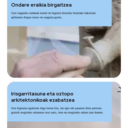
Ondare eraikia birgaitzea
Gure iraganeko ondareak merezi du higiezin historiko horietako bakoitzari
aplikatzen diogun mimo eta ezagutza guztia.
add
Irisgarritasuna eta oztopo
arkitektonikoak ezabatzea
Zure higiezina egokitzen dugu bertan bizi, lan egin edo pasatzen diren pertsona
guztiek mugitzeko askatasun osoz sartu, irten eta mugitzeko aukera izan dezaten.