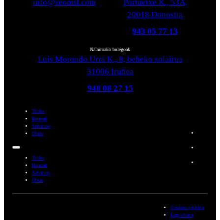
info@seomsl.com
Portuetxe K., 53A,
20018 Donostia
943 05 77 13
Nafarroako bulegoak
Luis Morondo Urra K., 8, beheko solairua
31006 Iruñea
948 08 27 15
Taldea
Balioak
Servicios
Obras
Taldea
Balioak
Servicios
Obras
Cookien politika
Lege-oharra