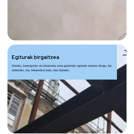
add
Egiturak birgaitzea
Zurezko, hormigoizko eta altzairuzko mota guztietako egiturak tratatzen ditugu, bai
indartzeko, bai, beharrezkoa bada, esku hartzeko.