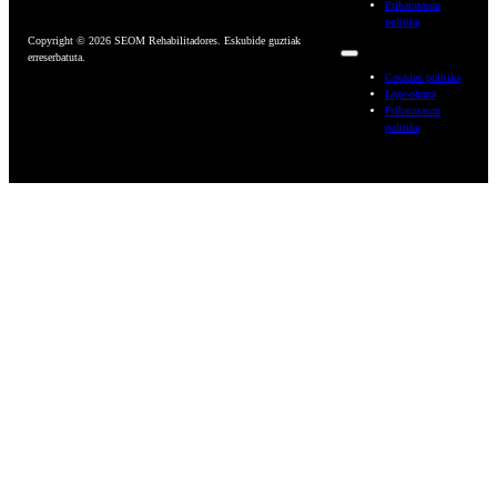
Pribatutasun
politika
Copyright © 2026 SEOM Rehabilitadores. Eskubide guztiak
erreserbatuta.
Cookien politika
Lege-oharra
Pribatutasun
politika