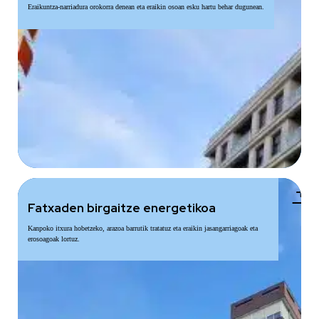
Eraikuntza-narriadura orokorra denean eta eraikin osoan esku hartu behar dugunean.
add
Fatxaden birgaitze energetikoa
Kanpoko itxura hobetzeko, arazoa barrutik tratatuz eta eraikin jasangarriagoak eta
erosoagoak lortuz.