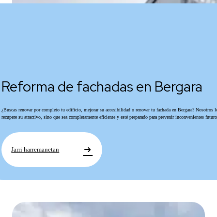
Reforma de fachadas en Bergara
¿Buscas renovar por completo tu edificio, mejorar su accesibilidad o renovar tu fachada en Bergara? Nosotros
recupere su atractivo, sino que sea completamente eficiente y esté preparado para prevenir inconvenientes futuro
arrow_right_alt
Jarri harremanetan