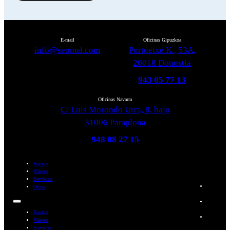
E-mail
Oficinas Gipuzkoa
info@seomsl.com
Portuetxe K., 53A,
20018 Donostia
943 05 77 13
Oficinas Navarra
C/ Luis Morondo Urra, 8, bajo
31006 Pamplona
948 08 27 15
Equipo
Valores
Servicios
Obras
Equipo
Valores
Servicios