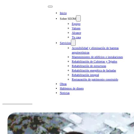
Inicio
Sobre SEOM
Equipo
Valores
Alcance
Tu casa
Servicios
Accesibilidad y eliminación de barreras
arquitectónicas
Mantenimiento de edificios e instalaciones
Rehabilitación de Cubiertas y Tejados
Rehabilitación de estructuras
Rehabilitación energética de fachadas
Rehabilitación integral
Restauración de patrimonio construido
Obras
Hablemos de dinero
Noticias