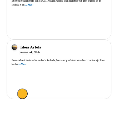
Excelente experiencia con SEOM Rehabilitación. Han realizado un gran trabajo en la
fachada y en
...Mas
Idoia Artola
marzo 24, 2026
Seom rehabilitadores ha hecho la fachada ,balcones y calderas en arbes ...un trabajo bien
hecho
...Mas