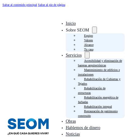
Saltar al contenido principal
Saltar al pie de página
Inicio
Sobre SEOM
Equipo
Valores
Alcance
Tu casa
Servicios
Accesibilidad y eliminación de
barreras arquitectónicas
Mantenimiento de edificios e
instalaciones
Rehabilitación de Cubiertas y
Tejados
Rehabilitación de
estructuras
Rehabilitación energética de
fachadas
Rehabilitación integral
Restauración de patrimonio
construido
Obras
Hablemos de dinero
Noticias