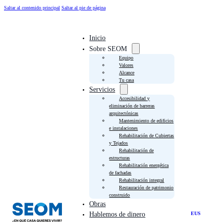
Saltar al contenido principal
Saltar al pie de página
Inicio
Sobre SEOM
Equipo
Valores
Alcance
Tu casa
Servicios
Accesibilidad y
eliminación de barreras
arquitectónicas
Mantenimiento de edificios
e instalaciones
Rehabilitación de Cubiertas
y Tejados
Rehabilitación de
estructuras
Rehabilitación energética
de fachadas
Rehabilitación integral
Restauración de patrimonio
construido
Obras
EUS
Hablemos de dinero