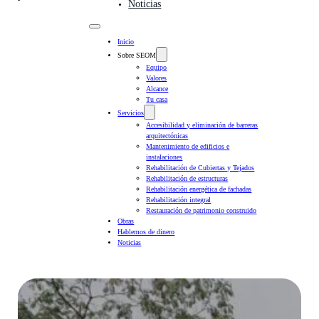
Noticias
Inicio
Sobre SEOM
Equipo
Valores
Alcance
Tu casa
Servicios
Accesibilidad y eliminación de barreras
arquitectónicas
Mantenimiento de edificios e
instalaciones
Rehabilitación de Cubiertas y Tejados
Rehabilitación de estructuras
Rehabilitación energética de fachadas
Rehabilitación integral
Restauración de patrimonio construido
Obras
Hablemos de dinero
Noticias