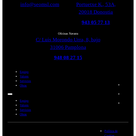
info@seomsl.com
Portuetxe K., 53A,
20018 Donostia
943 05 77 13
Oficinas Navarra
C/ Luis Morondo Urra, 8, bajo
31006 Pamplona
948 08 27 15
Equipo
Valores
Servicios
Obras
Equipo
Valores
Servicios
Obras
Política de
Cookies