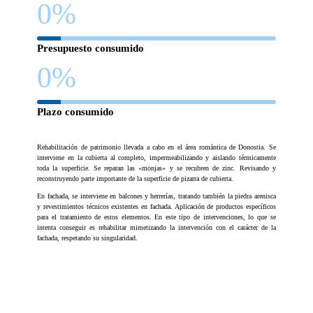
0
%
Presupuesto consumido
0
%
Plazo consumido
Rehabilitación de patrimonio llevada a cabo en el área romántica de Donostia. Se
interviene en la cubierta al completo, impermeabilizando y aislando térmicamente
toda la superficie. Se reparan las «monjas» y se recubren de zinc. Revisando y
reconstruyendo parte importante de la superficie de pizarra de cubierta.
En fachada, se interviene en balcones y herrerías, tratando también la piedra arenisca
y revestimientos técnicos existentes en fachada. Aplicación de productos específicos
para el tratamiento de estos elementos. En este tipo de intervenciones, lo que se
intenta conseguir es rehabilitar mimetizando la intervención con el carácter de la
fachada, respetando su singularidad.