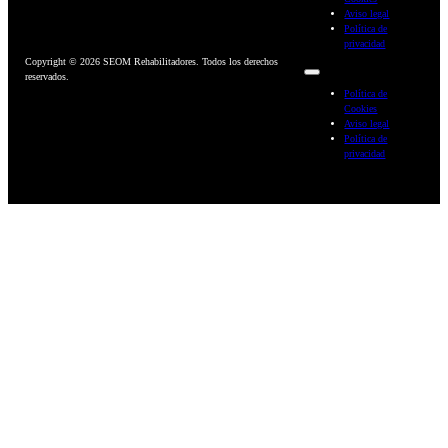
Aviso legal
Política de
privacidad
Copyright © 2026 SEOM Rehabilitadores. Todos los derechos
reservados.
Política de
Cookies
Aviso legal
Política de
privacidad