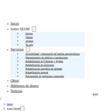
Inicio
Sobre SEOM
Equipo
Valores
Alcance
Tu casa
Servicios
Accesibilidad y eliminación de barreras arquitectónicas
Mantenimiento de edificios e instalaciones
Rehabilitación de Cubiertas y Tejados
Rehabilitación de estructuras
Rehabilitación energética de fachadas
Rehabilitación integral
Restauración de patrimonio construido
Obras
Hablemos de dinero
Noticias
EUS
Inicio
Sobre SEOM