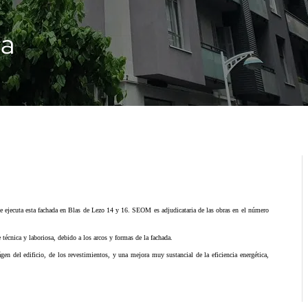
ia
 Se ejecuta esta fachada en Blas de Lezo 14 y 16. SEOM es adjudicataria de las obras en el número
 técnica y laboriosa, debido a los arcos y formas de la fachada.
gen del edificio, de los revestimientos, y una mejora muy sustancial de la eficiencia energética,