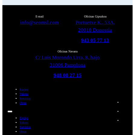
E-mail
Oficinas Gipuzkoa
info@seomsl.com
Portuetxe K., 53A,
20018 Donostia
943 05 77 13
Oficinas Navarra
C/ Luis Morondo Urra, 8, bajo
31006 Pamplona
948 08 27 15
Equipo
Valores
Servicios
Obras
Equipo
Valores
Servicios
Obras