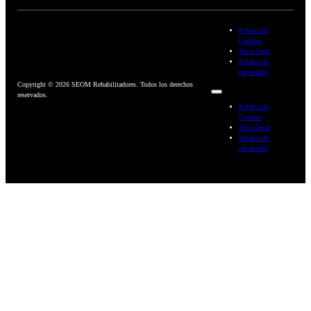
Política de
Cookies
Aviso legal
Política de
privacidad
Copyright © 2026 SEOM Rehabilitadores. Todos los derechos
reservados.
Política de
Cookies
Aviso legal
Política de
privacidad