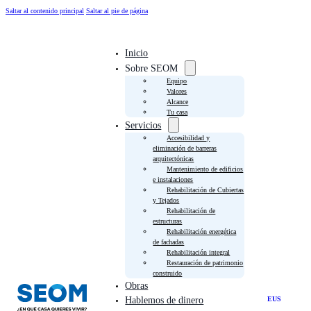
Saltar al contenido principal
Saltar al pie de página
Inicio
Sobre SEOM
Equipo
Valores
Alcance
Tu casa
Servicios
Accesibilidad y
eliminación de barreras
arquitectónicas
Mantenimiento de edificios
e instalaciones
Rehabilitación de Cubiertas
y Tejados
Rehabilitación de
estructuras
Rehabilitación energética
de fachadas
Rehabilitación integral
Restauración de patrimonio
construido
Obras
EUS
Hablemos de dinero