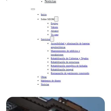
Noticias
Inicio
Sobre SEOM
Equipo
Valores
Alcance
Tu casa
Servicios
Accesibilidad y eliminación de barreras
arquitectónicas
Mantenimiento de edificios e
instalaciones
Rehabilitación de Cubiertas y Tejados
Rehabilitación de estructuras
Rehabilitación energética de fachadas
Rehabilitación integral
Restauración de patrimonio construido
Obras
Hablemos de dinero
Noticias