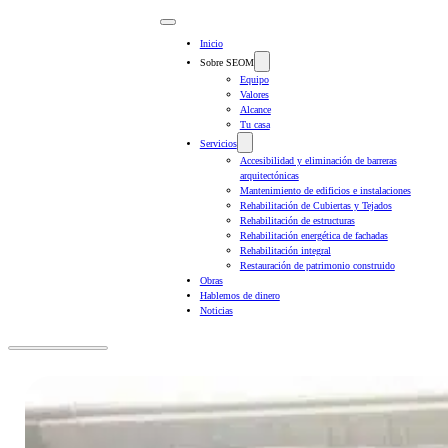
Inicio
Sobre SEOM
Equipo
Valores
Alcance
Tu casa
Servicios
Accesibilidad y eliminación de barreras
arquitectónicas
Mantenimiento de edificios e instalaciones
Rehabilitación de Cubiertas y Tejados
Rehabilitación de estructuras
Rehabilitación energética de fachadas
Rehabilitación integral
Restauración de patrimonio construido
Obras
Hablemos de dinero
Noticias