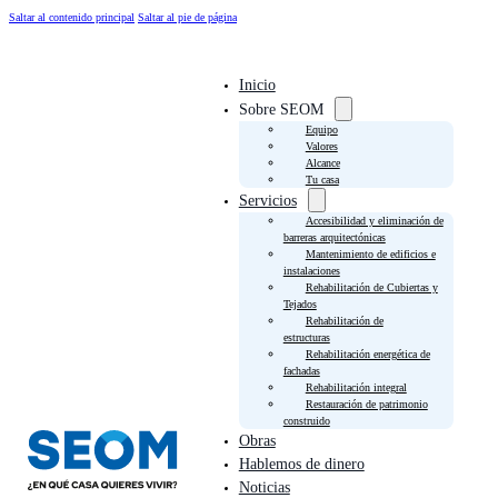
Saltar al contenido principal
Saltar al pie de página
Inicio
Sobre SEOM
Equipo
Valores
Alcance
Tu casa
Servicios
Accesibilidad y eliminación de
barreras arquitectónicas
Mantenimiento de edificios e
instalaciones
Rehabilitación de Cubiertas y
Tejados
Rehabilitación de
estructuras
Rehabilitación energética de
fachadas
Rehabilitación integral
Restauración de patrimonio
construido
Obras
Hablemos de dinero
Noticias