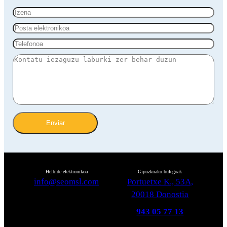
Enviar
Helbide elektronikoa
Gipuzkoako bulegoak
info@seomsl.com
Portuetxe K., 53A,
20018 Donostia
943 05 77 13