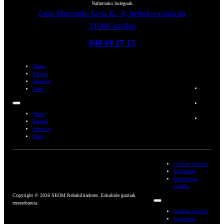
Nafarroako bulegoak
Luis Morondo Urra K., 8, beheko solairua
31006 Iruñea
948 08 27 15
Taldea
Balioak
Servicios
Obras
Taldea
Balioak
Servicios
Obras
Cookien politika
Lege-oharra
Pribatutasun
politika
Copyright © 2026 SEOM Rehabilitadores. Eskubide guztiak
erreserbatuta.
Cookien politika
Lege-oharra