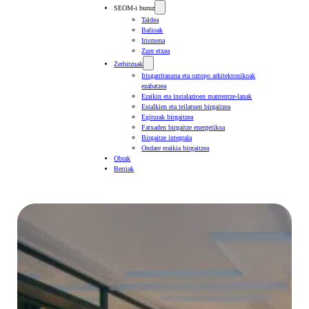
SEOM-i buruz
Taldea
Balioak
Irismena
Zure etxea
Zerbitzuak
Irisgarritasuna eta oztopo arkitektonikoak
ezabatzea
Eraikin eta instalazioen mantentze-lanak
Estalkien eta teilatuen birgaitzea
Egiturak birgaitzea
Fatxaden birgaitze energetikoa
Birgaitze integrala
Ondare eraikia birgaitzea
Obrak
Berriak