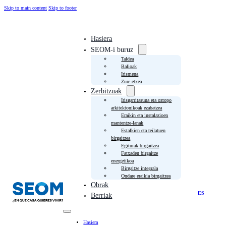
Skip to main content
Skip to footer
Hasiera
SEOM-i buruz
Taldea
Balioak
Irismena
Zure etxea
Zerbitzuak
Irisgarritasuna eta oztopo
arkitektonikoak ezabatzea
Eraikin eta instalazioen
mantentze-lanak
Estalkien eta teilatuen
birgaitzea
Egiturak birgaitzea
Fatxaden birgaitze
energetikoa
Birgaitze integrala
Ondare eraikia birgaitzea
Obrak
ES
Berriak
Hasiera