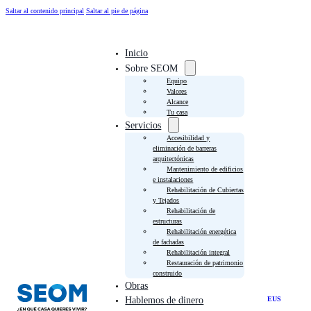
Saltar al contenido principal
Saltar al pie de página
Inicio
Sobre SEOM
Equipo
Valores
Alcance
Tu casa
Servicios
Accesibilidad y
eliminación de barreras
arquitectónicas
Mantenimiento de edificios
e instalaciones
Rehabilitación de Cubiertas
y Tejados
Rehabilitación de
estructuras
Rehabilitación energética
de fachadas
Rehabilitación integral
Restauración de patrimonio
construido
Obras
EUS
Hablemos de dinero