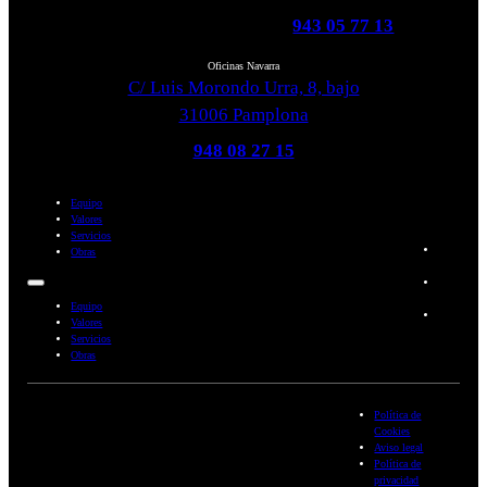
943 05 77 13
Oficinas Navarra
C/ Luis Morondo Urra, 8, bajo
31006 Pamplona
948 08 27 15
Equipo
Valores
Servicios
Obras
Equipo
Valores
Servicios
Obras
Política de
Cookies
Aviso legal
Política de
privacidad