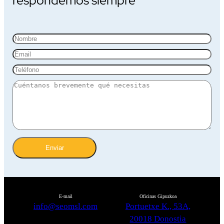
respondemos siempre
Enviar
E-mail
Oficinas Gipuzkoa
info@seomsl.com
Portuetxe K., 53A,
20018 Donostia