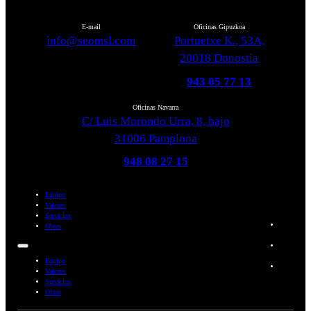
E-mail
Oficinas Gipuzkoa
info@seomsl.com
Portuetxe K., 53A,
20018 Donostia
943 05 77 13
Oficinas Navarra
C/ Luis Morondo Urra, 8, bajo
31006 Pamplona
948 08 27 15
Equipo
Valores
Servicios
Obras
Equipo
Valores
Servicios
Obras