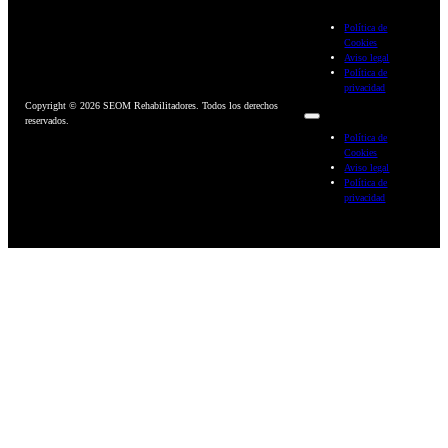
Política de
Cookies
Aviso legal
Política de
privacidad
Copyright © 2026 SEOM Rehabilitadores. Todos los derechos
reservados.
Política de
Cookies
Aviso legal
Política de
privacidad