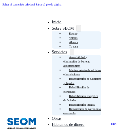
Saltar al contenido principal
Saltar al pie de página
Inicio
Sobre SEOM
Equipo
Valores
Alcance
Tu casa
Servicios
Accesibilidad y
eliminación de barreras
arquitectónicas
Mantenimiento de edificios
e instalaciones
Rehabilitación de Cubiertas
y Tejados
Rehabilitación de
estructuras
Rehabilitación energética
de fachadas
Rehabilitación integral
Restauración de patrimonio
construido
Obras
EUS
Hablemos de dinero