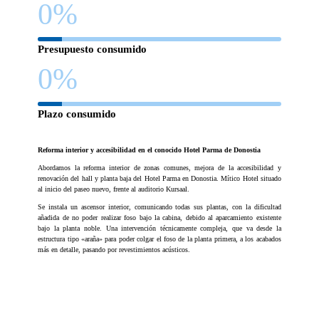
0
%
Presupuesto consumido
0
%
Plazo consumido
Reforma interior y accesibilidad en el conocido Hotel Parma de Donostia
Abordamos la reforma interior de zonas comunes, mejora de la accesibilidad y
renovación del hall y planta baja del Hotel Parma en Donostia. Mítico Hotel situado
al inicio del paseo nuevo, frente al auditorio Kursaal.
Se instala un ascensor interior, comunicando todas sus plantas, con la dificultad
añadida de no poder realizar foso bajo la cabina, debido al aparcamiento existente
bajo la planta noble. Una intervención técnicamente compleja, que va desde la
estructura tipo «araña» para poder colgar el foso de la planta primera, a los acabados
más en detalle, pasando por revestimientos acústicos.