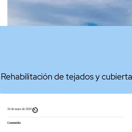
Rehabilitación de tejados y cubiert
av_timer
16 de mayo de 2024
Contenido