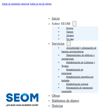
Saltar al contenido principal
Saltar al pie de página
Inicio
Sobre SEOM
Equipo
Valores
Alcance
Tu casa
Servicios
Accesibilidad y eliminación de
barreras arquitectónicas
Mantenimiento de edificios e
instalaciones
Rehabilitación de Cubiertas y
Tejados
Rehabilitación de
estructuras
Rehabilitación energética de
fachadas
Rehabilitación integral
Restauración de patrimonio
construido
Obras
Hablemos de dinero
Noticias