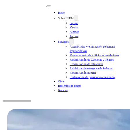
Inicio
Sobre SEOM
Equipo
Valores
Alcance
Tu casa
Servicios
Accesibilidad y eliminación de barreras
arquitectónicas
Mantenimiento de edificios e instalaciones
Rehabilitación de Cubiertas y Tejados
Rehabilitación de estructuras
Rehabilitación energética de fachadas
Rehabilitación integral
Restauración de patrimonio construido
Obras
Hablemos de dinero
Noticias